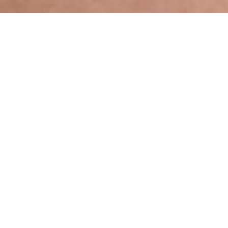
Accueil
»
Nos solutions
»
Chirurgie esthétique
»
La
silhouette
Les besoins liés à l’amincissement ciblent la
réduction de la graisse en excédent sur le
ventre, les hanches, les poignées d’amour, la
culotte de cheval ou les genoux.
Toutes les solutions associées
à la silhouette