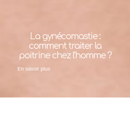
La gynécomastie :
comment traiter la
poitrine chez l’homme ?
En savoir plus
Accueil
»
Nos solutions
»
Chirurgie esthétique
»
Chirurgie mammaire
»
Hommes
»
Cure de
Gynécomastie & adipomastie