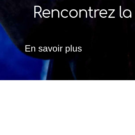
Rencontrez la 
En savoir plus
Accueil
»
La clinique Pietra
»
La direction
Vanessa incarne les valeurs et les exigences de
conditions optimales.
En tant que directrice, elle accorde une attent