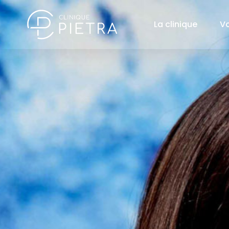
La clinique
V