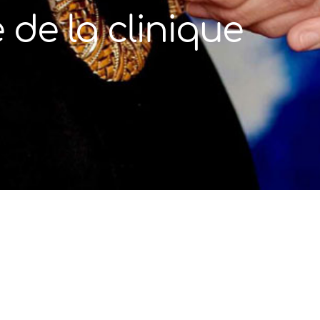
 de la clinique
cueillir et soigner les patients dans des
ons d’exercice des infirmières et des