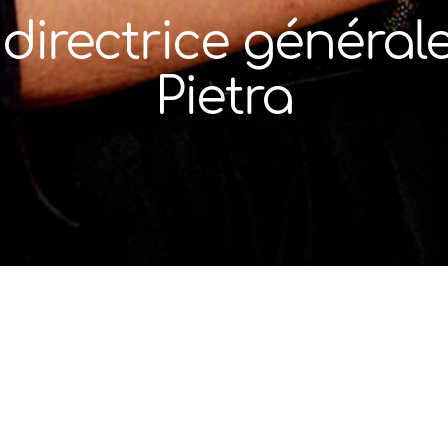
directrice générale
Pietra
 la clinique en veillant à ce que nous puissions ac
ion toute particulière au bien-être et aux conditi