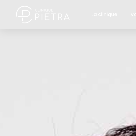
La clinique
V