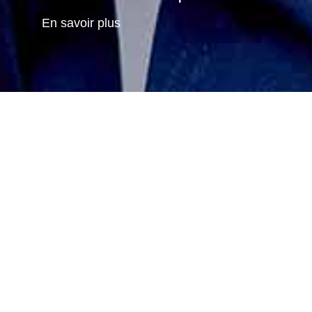
En savoir plus
Accueil
»
Shop
Offrez la possibilité de découvrir les soins
Clinique Pietra et de faire vivre une
expérience unique.
Faites plaisir à vos proches en offrant un
chèque cadeau qui pourra être utilisé
librement sur toutes les prestations disponibles
dans notre clinique.