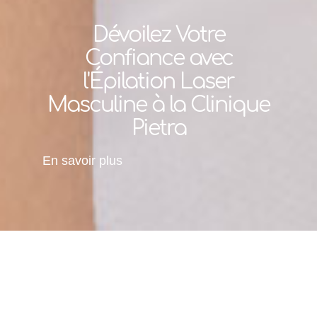
Dévoilez Votre
Confiance avec
l'Épilation Laser
Masculine à la Clinique
Pietra
En savoir plus
Accueil
»
Vos besoins
»
Poils
»
Épilation homme
L’épilation laser n’est plus réservée aux