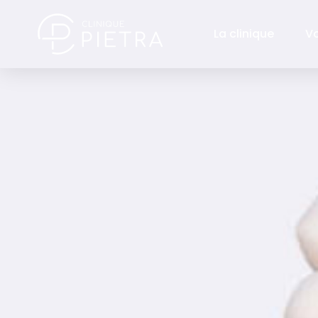
La clinique
V