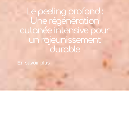
Le peeling profond :
Une régénération
cutanée intensive pour
un rajeunissement
durable
En savoir plus
Accueil
»
Nos solutions
»
Médecine esthétique
»
Peelings
»
Peeling profond
Le peeling profond au phénol est une