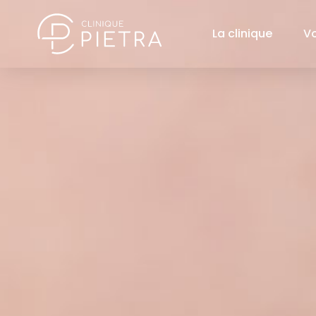
La clinique
V